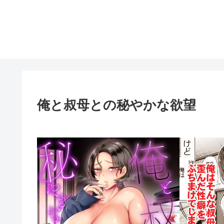
俺と叔母との秘やかな欲望