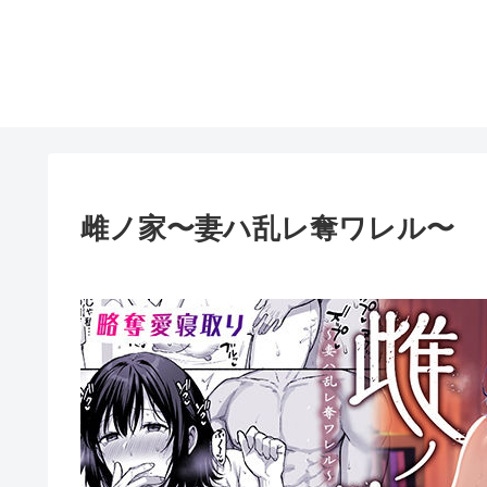
雌ノ家〜妻ハ乱レ奪ワレル〜