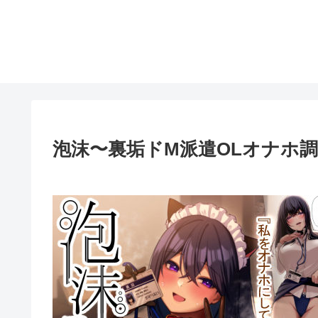
泡沫〜裏垢ドM派遣OLオナホ調